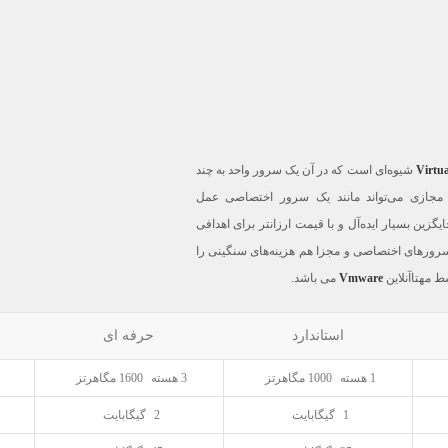
Virtua
شیوه‌ای است که در آن یک سرور واحد به چند
ازی می‌تواند مانند یک سرور اختصاصی عمل
زین بسیار ایده‌آل و با قیمت ارزانتر برای اهدافی
رورهای اختصاصی و مجزا هم هزینه‌های سنگینی را
ط مهتاآنلاین
Vmware
می باشد.‬
استاندارد
حرفه ای
1 هسته
1000 مگاهرتز
3 هسته
1600 مگاهرتز
1
گیگابایت
2
گیگابایت