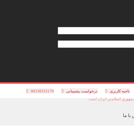
ناحیه کاربری
درخواست پشتیبانی
08338333179
 جـمهوري اسلامـي ايران است
با ما