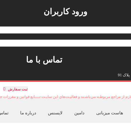
ورود کاربران
تماس با ما
اک 91
ثبت سفارش
م از مراجع مربوطـه مي‌باشـند و فعاليـت‌هاي اين سايـت تــــابع قوانين و مقررات
هاست میزبانی
دامین
لایسنس
درباره ما
تماس 